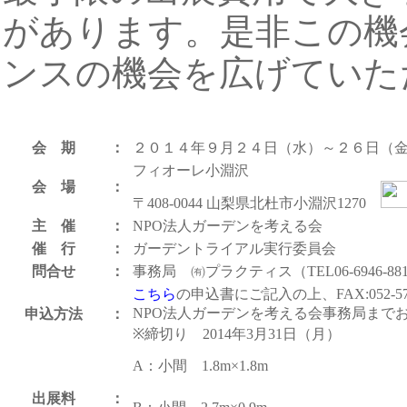
があります。是非この機
ンスの機会を広げていた
会 期
：
２０１４年９月２４日（水）～２６日（
フィオーレ小淵沢
会 場
：
〒408-0044 山梨県北杜市小淵沢1270
主 催
：
NPO法人ガーデンを考える会
催 行
：
ガーデントライアル実行委員会
問合せ
：
事務局 ㈲プラクティス（TEL06-6946-88
こちら
の申込書にご記入の上、FAX:052-571
NPO法人ガーデンを考える会事務局まで
申込方法
：
※締切り 2014年3月31日（月）
A：小間 1.8m×1.8m
出展料
：